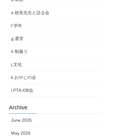
e.校長先生と語る会
f.学年
g.選管
h.制服リ
j.文化
k.おやじの会
l.PTA-OB会
Archive
June 2026
May 2026