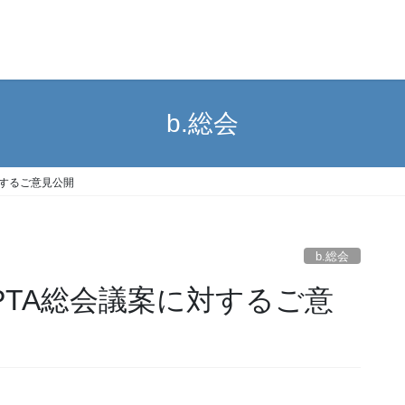
b.総会
に対するご意見公開
b.総会
３年度PTA総会議案に対するご意