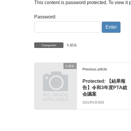
This content is password protected. To view it
Password:
b.総会
Categories
b.総会
Previous article
Protected: 【結果報
告】令和3年度PTA総
会議案
2021年5月30日