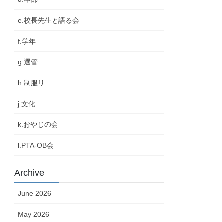
e.校長先生と語る会
f.学年
g.選管
h.制服リ
j.文化
k.おやじの会
l.PTA-OB会
Archive
June 2026
May 2026