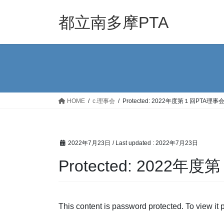
Skip
Skip
to
to
都立南多摩PTA
the
the
content
Navigation
HOME
c.理事会
Protected: 2022年度第１回PTA理
2022年7月23日
/ Last updated :
2022年7月23日
Protected: 202
This content is password protected. To view it