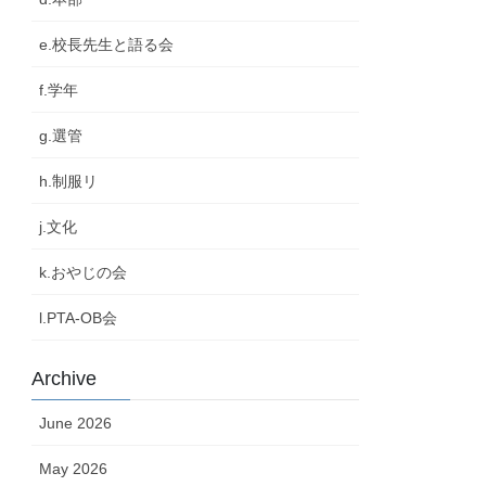
e.校長先生と語る会
f.学年
g.選管
h.制服リ
j.文化
k.おやじの会
l.PTA-OB会
Archive
June 2026
May 2026