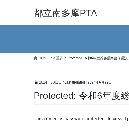
Skip
Skip
to
to
都立南多摩PTA
the
the
content
Navigation
HOME
a.重要
Protected: 令和6年度総会議案書（議
2024年7月1日
/ Last updated :
2024年6月29日
Protected: 令和
This content is password protected. To view it