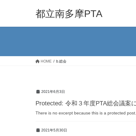
Skip
Skip
to
to
都立南多摩PTA
the
the
content
Navigation
HOME
b.総会
2021年6月3日
Protected: 令和３年度PTA総会
There is no excerpt because this is a protected post
2021年5月30日