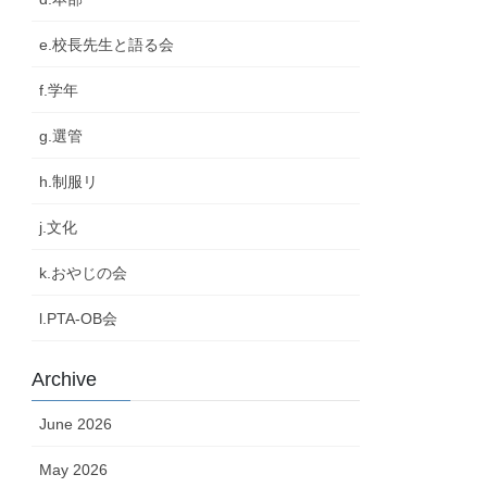
e.校長先生と語る会
f.学年
g.選管
h.制服リ
j.文化
k.おやじの会
l.PTA-OB会
Archive
June 2026
May 2026