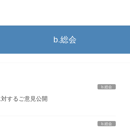
b.総会
b.総会
議案に対するご意見公開
.
b.総会