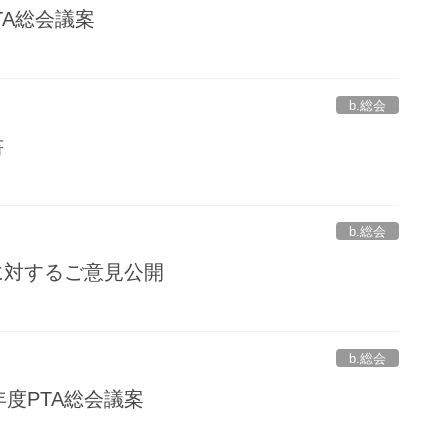
PTA総会議案
.
b.総会
書
.
b.総会
議案に対するご意見公開
.
b.総会
２年度PTA総会議案
.